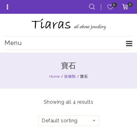
0
0
Menu
寶石
Home
/
按種類
/
寶石
Showing all 4 results
Default sorting