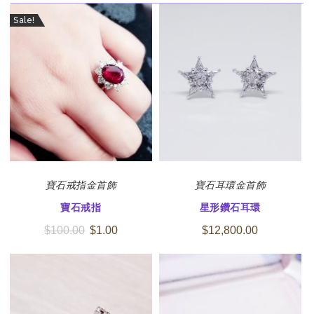
Sale!
寶石
戒指
金首飾
寶石
耳環
金首飾
寶石戒指
星形鑽石耳環
$
100.00
$
1.00
$
12,800.00