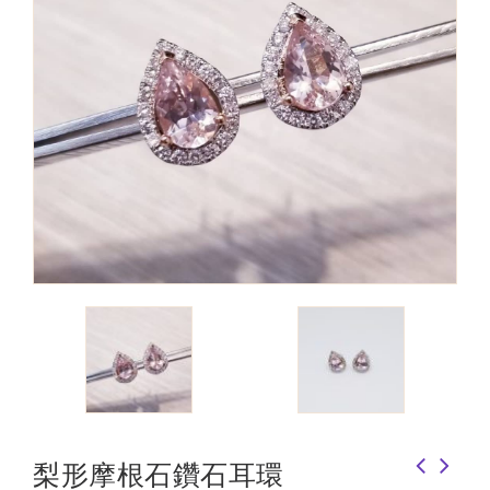
梨形摩根石鑽石耳環