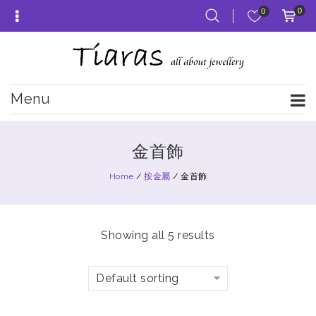
0
0
Menu
金首飾
Home
/
按金屬
/
金首飾
Showing all 5 results
Default sorting